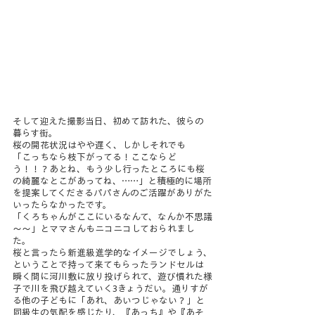
そして迎えた撮影当日、初めて訪れた、彼らの
暮らす街。
桜の開花状況はやや遅く、しかしそれでも
「こっちなら枝下がってる！ここならど
う！！？あとね、もう少し行ったところにも桜
の綺麗なとこがあってね、……」と積極的に場所
を提案してくださるパパさんのご活躍がありがた
いったらなかったです。
「くろちゃんがここにいるなんて、なんか不思議
～～」とママさんもニコニコしておられまし
た。
桜と言ったら新進級進学的なイメージでしょう、
ということで持って来てもらったランドセルは
瞬く間に河川敷に放り投げられて、遊び慣れた様
子で川を飛び越えていく3きょうだい。通りすが
る他の子どもに「あれ、あいつじゃない？」と
同級生の気配を感じたり、『あっち』や『あそ