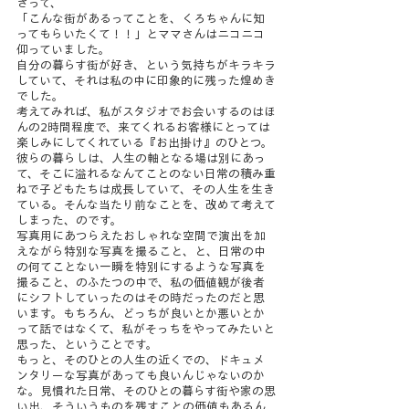
さって、
「こんな街があるってことを、くろちゃんに知
ってもらいたくて！！」とママさんはニコニコ
仰っていました。
自分の暮らす街が好き、という気持ちがキラキラ
していて、それは私の中に印象的に残った煌めき
でした。
考えてみれば、私がスタジオでお会いするのはほ
んの2時間程度で、来てくれるお客様にとっては
楽しみにしてくれている『お出掛け』のひとつ。
彼らの暮らしは、人生の軸となる場は別にあっ
て、そこに溢れるなんてことのない日常の積み重
ねで子どもたちは成長していて、その人生を生き
ている。そんな当たり前なことを、改めて考えて
しまった、のです。
写真用にあつらえたおしゃれな空間で演出を加
えながら特別な写真を撮ること、と、日常の中
の何てことない一瞬を特別にするような写真を
撮ること、のふたつの中で、私の価値観が後者
にシフトしていったのはその時だったのだと思
います。もちろん、どっちが良いとか悪いとか
って話ではなくて、私がそっちをやってみたいと
思った、ということです。
もっと、そのひとの人生の近くでの、ドキュメ
ンタリーな写真があっても良いんじゃないのか
な。見慣れた日常、そのひとの暮らす街や家の思
い出、そういうものを残すことの価値もあるん