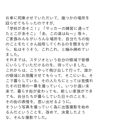
お車に同乗させていただいて、幾つかの場所を
回らせてもらったのですが、
「学校があそこ！」「サッカーの練習に通って
たとこがあそこ」「あ、この道はね～」等々、
ご家族みんながいろんな場所を、自分たちの街
のことをたくさん説明してくれるのを聞きなが
ら、私はそうそう、これこれ、と嚙み締めてい
ました。
それまでは、スタジオという自分の領域で皆様
にいらしていただけるのを、待っていました。
これからは、こうやって飛び出して行って、誰か
の領域にお邪魔させてもらって、そこにいる、そ
こで暮らしている、その人たちにとっては見慣れ
たその日常の一幕を撮っていく。いつか遠い未
来で、暮らす街が変わっても、新しい家族ができ
ても、自分たちが暮らしていた日々のことを、
その街の表情を、思い出せるように。
そういう写真を撮っていく為に出張撮影を始め
るんだということを、改めて、決意したよう
な、そんな撮影でした。