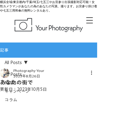
横浜全域/東京都内/千葉/埼玉/七五三やお宮参り出張撮影対応可能！女
性カメラマンがあなたの為のあなたの写真、撮ります。お宮参り掛け着
や七五三用和傘の無料レンタルあり。
記事
All Posts
Photography Your
All Posts
2023年8月26日
あなたの街で
NEWS
更新日：
2023年10月5日
キャンペーン
コラム