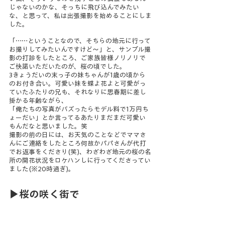
じゃないのかな、そっちに飛び込んでみたい
な、と思って、私は出張撮影を始めることにしま
した。
「……ということなので、そちらの地元に行って
お撮りしてみたいんですけど～」と、サンプル撮
影の打診をしたところ、ご家族皆様ノリノリで
ご快諾いただいたのが、桜の頃でした。
3きょうだいの末っ子の妹ちゃんが1歳の頃から
のお付き合い。可愛い妹を蝶よ花よと可愛がっ
ていたふたりの兄も、それなりに思春期に差し
掛かる年齢ながら、
「俺たちの写真がバズったらモデル料で1万円ち
ょーだい」とか言ってるあたりまだまだ可愛い
もんだなと思いました。笑
撮影の前の日には、お天気のことなどでママさ
んにご連絡をしたところ何故かパパさんが代打
でお返事をくださり(笑)、わざわざ地元の桜の名
所の開花状況をロケハンしに行ってくださってい
ました(※20時過ぎ)。
▶桜の咲く街で