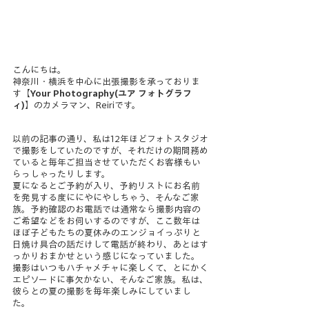
こんにちは。
神奈川・横浜を中心に出張撮影を承っておりま
す【
Your Photography(ユア フォトグラフ
ィ)
】のカメラマン、Reiriです。
以前の記事の通り、私は12年ほどフォトスタジオ
で撮影をしていたのですが、それだけの期間務め
ていると毎年ご担当させていただくお客様もい
らっしゃったりします。
夏になるとご予約が入り、予約リストにお名前
を発見する度ににやにやしちゃう、そんなご家
族。予約確認のお電話では通常なら撮影内容の
ご希望などをお伺いするのですが、ここ数年は
ほぼ子どもたちの夏休みのエンジョイっぷりと
日焼け具合の話だけして電話が終わり、あとはす
っかりおまかせという感じになっていました。
撮影はいつもハチャメチャに楽しくて、とにかく
エピソードに事欠かない、そんなご家族。私は、
彼らとの夏の撮影を毎年楽しみにしていまし
た。