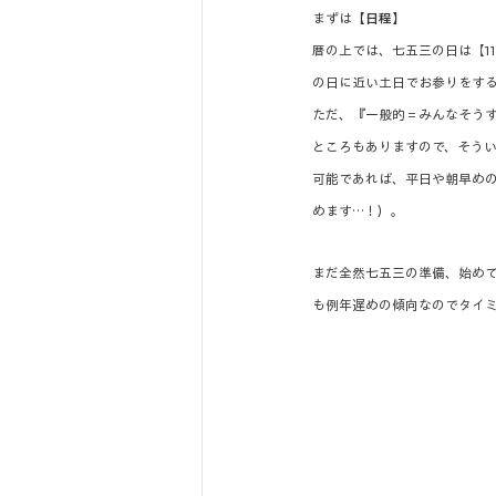
まずは
【日程】
暦の上では、七五三の日は【1
の日に近い土日でお参りをす
ただ、『一般的＝みんなそう
ところもありますので、そう
可能であれば、平日や朝早めの
めます…！）。
まだ全然七五三の準備、始めて
も例年遅めの傾向なのでタイ