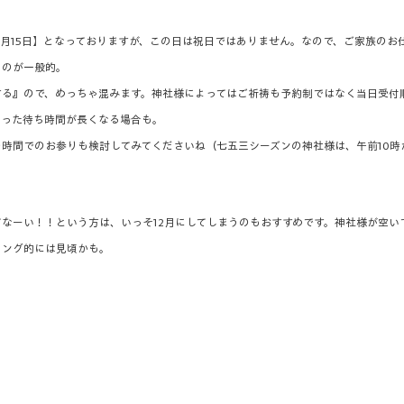
1月15日】となっておりますが、この日は祝日ではありません。なので、ご家族のお
るのが一般的。
する』ので、めっちゃ混みます。神社様によってはご祈祷も予約制ではなく当日受付
いった待ち時間が長くなる場合も。
時間でのお参りも検討してみてくださいね（七五三シーズンの神社様は、午前10時
なーい！！という方は、いっそ12月にしてしまうのもおすすめです。神社様が空い
ミング的には見頃かも。