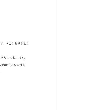
て、本当にありがとう
をお撮りしております。
たお声もありますの
^