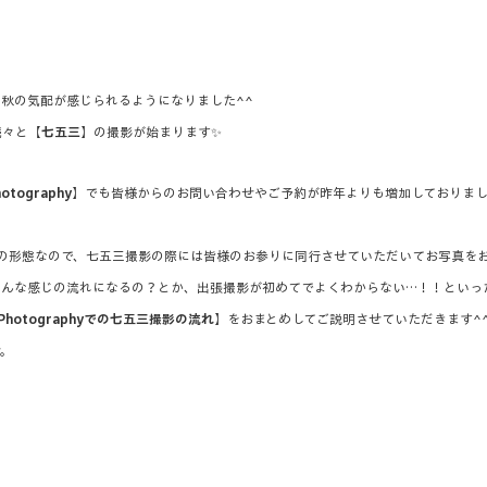
秋の気配が感じられるようになりました^^
続々と【
七五三
】の撮影が始まります✨
hotography
】でも皆様からのお問い合わせやご予約が昨年よりも増加しておりまし
yは出張撮影の形態なので、七五三撮影の際には皆様のお参りに同行させていただいてお写真
どんな感じの流れになるの？とか、出張撮影が初めてでよくわからない…！！といっ
r Photographyでの七五三撮影の流れ
】をおまとめしてご説明させていただきます^
せ。