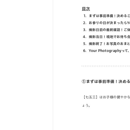
目次
まずは事前準備！決めるこ
お参りの日が決まったらYour
撮影日前の最終確認！ご
撮影当日！現地でお待ち
撮影終了！お写真のおま
Your Photography
①まずは事前準備！決める
【七五三】はお子様の健やか
ょう。