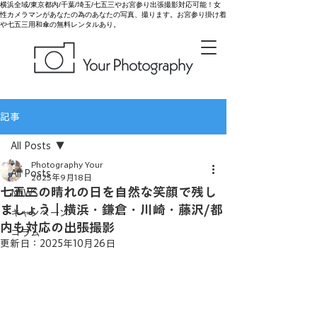
横浜全域/東京都内/千葉/埼玉/七五三やお宮参り出張撮影対応可能！女
性カメラマンがあなたの為のあなたの写真、撮ります。お宮参り掛け着
や七五三用和傘の無料レンタルあり。
記事
All Posts
Photography Your
All Posts
2025年9月18日
七五三の晴れの日を自然な笑顔で残し
NEWS
ましょう｜横浜・鎌倉・川崎・藤沢/都
キャンペーン
内も対応の出張撮影
コラム
更新日：
2025年10月26日