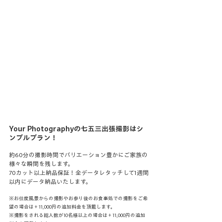
Your Photographyの七五三出張撮影はシ
ンプルプラン！
約60分の撮影時間でバリエーション豊かにご家族の
様々な瞬間を残します。
70カット以上納品保証！全データレタッチして1週間
以内にデータ納品いたします。
※お仕度風景からの撮影やお参り後のお食事処での撮影をご希
望の場合は＋11,000円の追加料金を頂戴します。
※撮影をされる総人数が10名様以上の場合は＋11,000円の追加