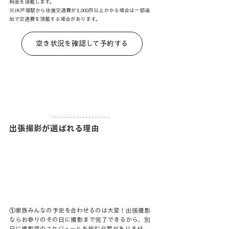
料金を頂戴します。
※JR戸塚駅から往復交通費が3,000円以上かかる場合は一部追
加で交通費を頂戴する場合があります。
空き状況を確認して予約する
出張撮影が選ばれる理由
①
家族みんなの予定を合わせるのは大変！出張撮影
ならお参りのその日に撮影まで完了できるから、別
日に撮影用のスケジュールを組む必要がありませ