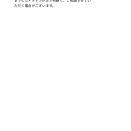
までにカメラマンの方で判断し、ご相談させてい
ただく場合がございます。
▶当日の体調不良の際にはキャンセルできます
か？
▶七五三やお宮参り、神社での撮影について知り
たいです。 
▶七五三撮影の場合、仕度風景から撮影できます
か？
その他よくあるご質問はこちら
七五三は一生に一度。大切なご家族の
思い出を、自然体で残しませんか？