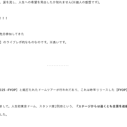
、涙を流し、人生への希望を見出したか知れません(※個人の感想です)。
！！！
先日参加してきた
】のライブレポ的なものなのです。※長いです。
025 -FYOP
】と銘打たれたドームツアーが行われており、これは昨年リリースした【
FYOP
まして。人生初東京ドーム、スタンド席2列目という、『
ステージからは遠くとも全景を遮
した。