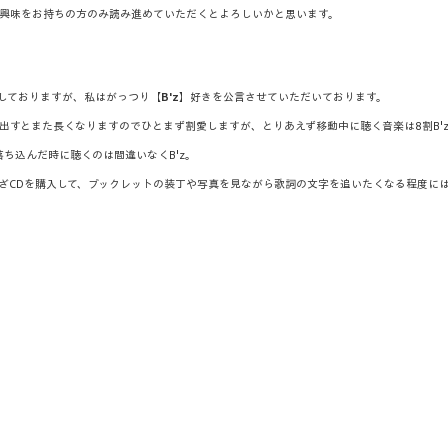
興味をお持ちの方のみ読み進めていただくとよろしいかと思います。
しておりますが、私はがっつり【
B'z
】好きを公言させていただいております。
出すとまた長くなりますのでひとまず割愛しますが、とりあえず移動中に聴く音楽は8割B'
落ち込んだ時に聴くのは間違いなくB'z。
ざCDを購入して、ブックレットの装丁や写真を見ながら歌詞の文字を追いたくなる程度に