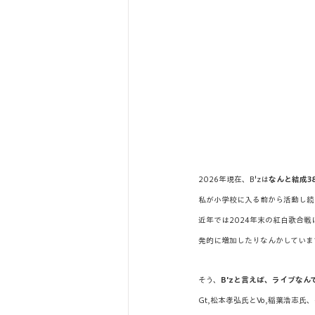
2026年現在、B'zは
なんと結成3
私が小学校に入る前から活動し続
近年では2024年末の紅白歌合
発的に増加したりなんかしていま
そう、
B'zと言えば、ライブなん
Gt,松本孝弘氏とVo,稲葉浩