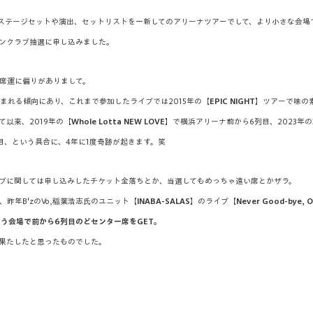
ステージセットや演出、セットリストを一新してのアリーナツアーでして、より小さな会場で
ンクラブ抽選に申し込みました。
席運に偏りがありまして。
まれる傾向にあり、これまで参加したライブでは2015年の【
EPIC NIGHT
】ツアーで味の
以来、2019年の【
Whole Lotta NEW LOVE
】で横浜アリーナ前から6列目、2023年の
目、という具合に、4年に1度奇跡が起きます。笑
ブに関しては申し込みしたチケット全落ちとか、当選してもめっちゃ遠い席とかザラ。
昨年B'zのVo,稲葉浩志氏のユニット【
INABA-SALAS
】のライブ【
Never Good-bye, On
いう会場で前から6列目のどセンター席をGET。
果たしたと思ったものでした。