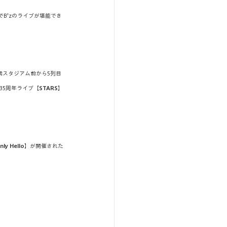
B'zのライブが堪能でき
素スタジアム前から5列目
35周年ライブ【
STARS
】
ly Hello
】が開催された