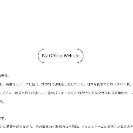
B'z Official Website
8年目
。
け、新曲をリリースし続け、精力的にLIVEをし続けている、日本を代表するロックバンド。
戦にデビュー以来初めて出演し、圧巻のパフォーマンスでB'zを知らない世代にも認知され、
す。
です
。
志氏、共に還暦を越えながら、その演奏力と歌唱力は圧倒的。でっかいドームに集結した数万人