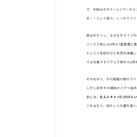
で、今回はそのドームツアーから
る！！という訳で、しっかりファ
実はわたくし、なかなかライブの
ジンクス的には4年に1度席運に恵
という人生初のひと桁列を体験して
では日産スタジアムで前から6列
その代わり、その周期の間のライ
しかし近年その傾向がバグり始め、
折には、
なんとキャパ5,000と
これはもう、何かしらの運を使い