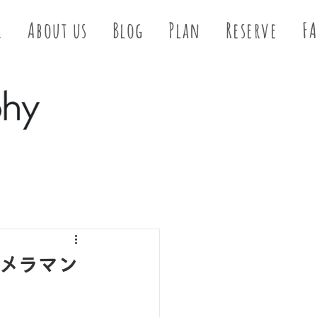
E
About us
Blog
Plan
Reserve
F
！カメラマン