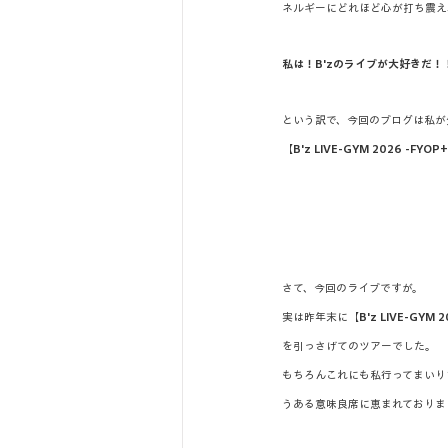
ネルギーにどれほど心が打ち震え
私は！B'zのライブが大好きだ！
という訳で、今回のブログは私が
【
B'z LIVE-GYM 2026 -FYOP+
さて、今回のライブですが。
実は昨年末に【
B'z LIVE-GYM 2
を引っさげてのツアーでした。
もちろんこれにも私行ってまいり
うある意味良席に恵まれておりま