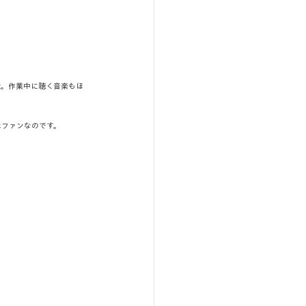
z。作業中に聴く音楽もほ
はファンなのです。