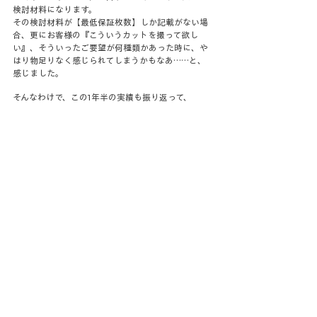
検討材料になります。
その検討材料が【最低保証枚数】しか記載がない場
合、更にお客様の『こういうカットを撮って欲し
い』、そういったご要望が何種類かあった時に、や
はり物足りなく感じられてしまうかもなあ……と、
感じました。
そんなわけで、この1年半の実績も振り返って、
【
撮影データ70cut以上納品 / ¥32,000(税抜)】
とさせていただきます！！！！
……これまで撮影していただいたお客様には、「ふ
ーん」って感じだと思いますが(Your Photography
を体験済みの皆様には70cut以上が当たり前ですもん
ね……笑)
これからYour Photographyでの撮影をご検討いただ
いているお客様におかれましては、安心してお申し
込みくださいね*^^*