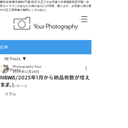
横浜全域/東京都内/千葉/埼玉/七五三やお宮参り出張撮影対応可能！女
性カメラマンがあなたの為のあなたの写真、撮ります。お宮参り掛け着
や七五三用和傘の無料レンタルあり。
記事
All Posts
Photography Your
All Posts
2024年12月28日
NEWS/2025年1月から納品枚数が増え
NEWS
ます！
キャンペーン
コラム