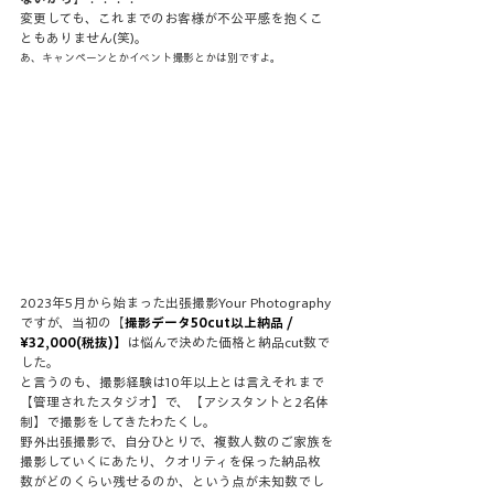
変更しても、これまでのお客様が不公平感を抱くこ
ともありません(笑)。
あ、キャンペーンとかイベント撮影とかは別ですよ。
2023年5月から始まった出張撮影Your Photography
ですが、当初の【
撮影データ50cut以上納品 / 
¥32,000(税抜)】
は悩んで決めた価格と納品cut数で
した。
と言うのも、撮影経験は10年以上とは言えそれまで
【管理されたスタジオ】で、【アシスタントと2名体
制】で撮影をしてきたわたくし。
野外出張撮影で、自分ひとりで、複数人数のご家族を
撮影していくにあたり、クオリティを保った納品枚
数がどのくらい残せるのか、という点が未知数でし