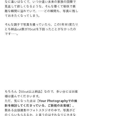
なに違いはなくて、いつか遠い未来の家族の団欒で
見返して欲しくなるような、そんな尊くて愉快で素
敵な瞬間に溢れていて、……どの瞬間も、写真に残し
ておきたくなってしまう。
そんな調子で写真を撮っていたら、この1年半1度たり
とも納品cut数が70cutを下回ったことがなかったの
です……。
もちろん【50cut以上納品】なので、多い分にはお客
様は喜んでくださいます。
ただ、気になった点は【
Your Photographyでの撮
影を検討してくださっている、ご新規のお客様
】。
数ある出張撮影やフォトスタジオの中で、写真がど
のくらいもらえるか、と言うのはそれなりに大きな