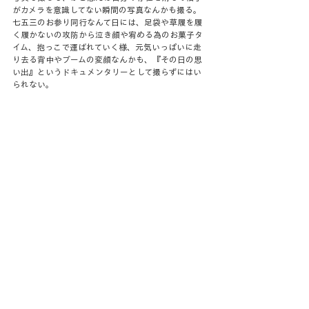
がカメラを意識してない瞬間の写真なんかも撮る。
七五三のお参り同行なんて日には、足袋や草履を履
く履かないの攻防から泣き顔や宥める為のお菓子タ
イム、抱っこで運ばれていく様、元気いっぱいに走
り去る背中やブームの変顔なんかも、『その日の思
い出』というドキュメンタリーとして撮らずにはい
られない。