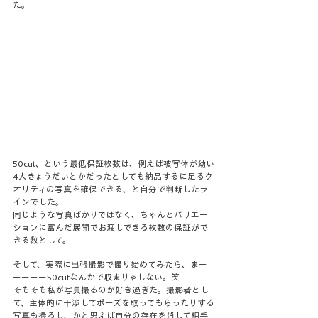
た。
50cut、という最低保証枚数は、例えば被写体が幼い
4人きょうだいとかだったとしても納品するに足るク
オリティの写真を確保できる、と自分で判断したラ
インでした。
同じような写真ばかりではなく、ちゃんとバリエー
ションに富んだ展開でお渡しできる枚数の保証がで
きる数として。
そして、実際に出張撮影で撮り始めてみたら、まー
ーーーー50cutなんかで収まりゃしない。笑
そもそも私が写真撮るのが好き過ぎた。撮影者とし
て、主体的に干渉してポーズを取ってもらったりする
写真も撮るし、かと思えば自分の存在を消して相手