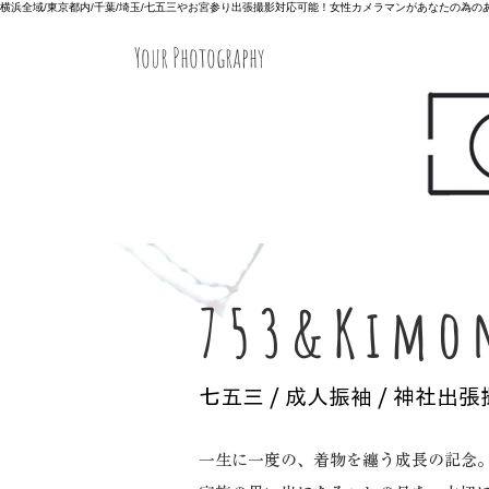
横浜全域/東京都内/千葉/埼玉/七五三やお宮参り出張撮影対応可能！女性カメラマンがあなたの為
Your Photography
753&Kimo
​七五三 / 成人振袖 / 神社出
一生に一度の、着物を纏う成長の記念