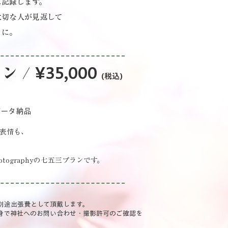
に記録します。
大切な人が見返して
うに。
ン /
¥35,000
(税込)
 データ納品
表情も、
tographyの七五三プランです。
別途出張費として頂戴します。​
自身で神社へのお問い合わせ・撮影許可のご確認を