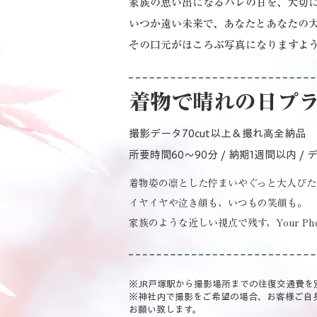
​家族の思い出になるハレの日を、大切
いつか遠い未来で、あなたとあなたの
その口元がほころぶ写真になりますよ
着物で晴れの日プラ
撮影データ70cut以上＆撮れ高全納品
所要時間60～90分 / 納期1週間以内 /
着物姿の凛とした佇まいやぐっと大人びた
イヤイヤや泣き顔も、いつもの笑顔も。
家族のような近しい視点で残す、Your Pho
​※JR戸塚駅から撮影場所までの往復交通費を
​※神社内で撮影をご希望の場合、お客様ご
お願い致します。