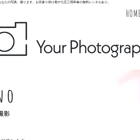
のあなたの写真、撮ります。お宮参り掛け着や七五三用和傘の無料レンタルあり。
HOM
no
張撮影
。