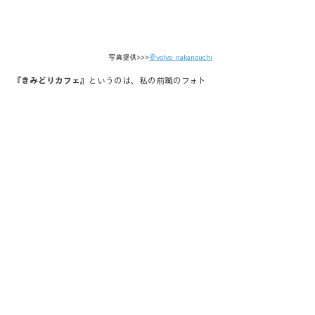
写真提供>>>
＠volvo_nakanouchi
『
きみどりカフェ
』というのは、私の前職のフォト
スタジオで共に切磋琢磨した仲間が作ったカフェ。
私よりも先にフォトスタジオを離れ、ふたりでカフ
ェを始めた『しのさん』と『みーちゃん』。
そして、かつて超繊細鉄壁の人見知りだった彼女の
笑顔を引きずり出したのは、何を隠そうこの『みー
ちゃん』でした。
今でもあの時の撮影のことはよく思い出します(笑)
3歳の七五三で、着物は着たもののニコリともせず、
パパの側にぴったりとくっついて離れず、こちらに
対して警戒の眼差しで距離を取り続けていた彼女に
対し、撮影のアシスタントを務めてくれていたみー
ちゃんは
「いや～、手強いね！！」と言いながらも決して諦
めずに様々なアプローチを仕掛けていき、そして、
何がきっかけだったかはちょっと忘れたけど、爆発
的な彼女の笑顔を引きずり出したのです。