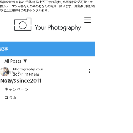
横浜全域/東京都内/千葉/埼玉/七五三やお宮参り出張撮影対応可能！女
性カメラマンがあなたの為のあなたの写真、撮ります。お宮参り掛け着
や七五三用和傘の無料レンタルあり。
記事
All Posts
Photography Your
All Posts
2024年11月16日
Now, -since2011
NEWS
キャンペーン
コラム