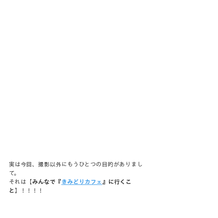
実は今回、撮影以外にもうひとつの目的がありまし
て。
それは【
みんなで『
きみどりカフェ
』に行くこ
と
】！！！！