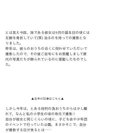
とは言え今回、妹である彼女は9月の誕生日の頃には
左腕を骨折していて(笑) 治るのを待っての撮影とな
りました。
昨年は、彼らのおうちの近くに伺わせていただいて
撮影したので、その後ご自宅にもお邪魔しまして歴
代の写真たちが飾られているのに感動したものでし
た。
▲去年の記事はこちら▲
しかし今年は、とある目的の為おうちからは少し離
れて、なんと私の小学生の頃の地元で撮影！
自分が彼女と同じくらいの頃に、子ども会や少年団
のイベントで行っていた公園。まさかそこで、自分
が撮影する日が来るとは……