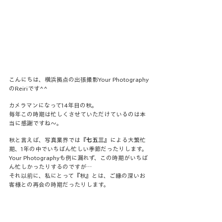
こんにちは、横浜拠点の出張撮影Your Photography
のReiriです^^
カメラマンになって14年目の秋。
毎年この時期は忙しくさせていただけているのは本
当に感謝ですね〜。
秋と言えば、写真業界では『
七五三
』による大繁忙
期、1年の中でいちばん忙しい季節だったりします。
Your Photographyも例に漏れず、この時期がいちば
ん忙しかったりするのですが…
それ以前に、私にとって『秋』とは、ご縁の深いお
客様との再会の時期だったりします。