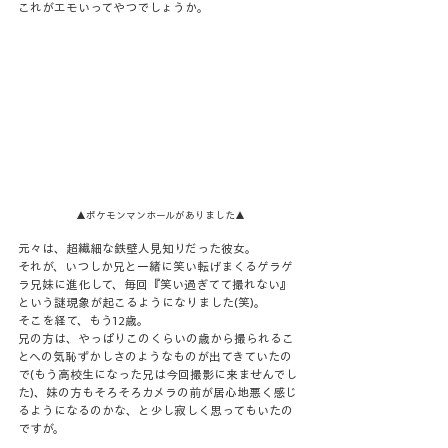
これがエモいってやつでしょうか。
▲ポケモンマンホールがありました▲
元々は、超繊細な鉄壁人見知りだった彼女。
それが、いつしか兄と一緒に笑い転げまくるゲラゲ
ラ兄妹に進化して、毎回『笑い過ぎてて撮れない』
という謎現象が起こるようになりました(笑)。
そこを経て、もう12歳。
兄の方は、やっぱりこのくらいの歳から撮られるこ
とへの気恥ずかしさのようなものが出てきていたの
で(もう高校生になった兄は今回撮影に来ませんでし
た)、妹の方もそろそろカメラの前が居心地悪く感じ
るようになるのかな、と少し寂しく思ってもいたの
ですが。