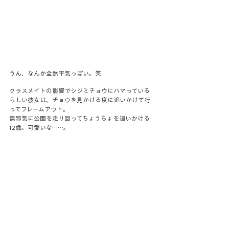
うん、なんか全然平気っぽい。笑
クラスメイトの影響でシジミチョウにハマっている
らしい彼女は、チョウを見かける度に追いかけて行
ってフレームアウト。
無邪気に公園を走り回ってちょうちょを追いかける
12歳。可愛いな……。